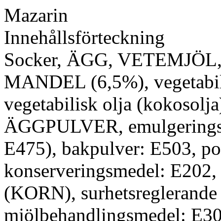
Mazarin
Innehållsförteckning
Socker, ÄGG, VETEMJÖL, ve
MANDEL (6,5%), vegetabilis
vegetabilisk olja (kokosolja)
ÄGGPULVER, emulgeringsme
E475), bakpulver: E503, pot
konserveringsmedel: E202, 
(KORN), surhetsreglerande 
mjölbehandlingsmedel: E30