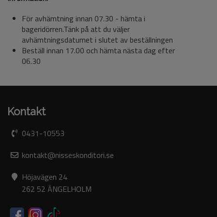
För avhämtning innan 07.30 - hämta i
bageridörren.Tänk på att du väljer
avhämtningsdatumet i slutet av beställningen
Beställ innan 17.00 och hämta nästa dag efter
06.30
Kontakt
0431-10553
kontakt@nisseskonditori.se
Höjavägen 24
262 52 ÄNGELHOLM